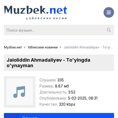
Музбек.нет
Узбекские новинки
Jaloliddin Ahmadaliyev - To'yingda o'ynayman
Jaloliddin Ahmadaliyev - To'yingda
o'ynayman
Слушали:
335
Размер:
8.87 мб
Длительность:
3:52
Опубликовано:
5-02-2025, 08:31
Качество:
320 kbps