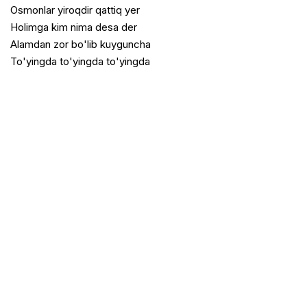
Osmonlar yiroqdir qattiq yer
Holimga kim nima desa der
Alamdan zor bo'lib kuyguncha
To'yingda to'yingda to'yingda
Музбек.нет - Музыкальные новинки Узбекистана для
бесплатного скачиваний и прослушивании онлайн
DMCA
Заказать трек
Размещение рекламы
По всем вопросам пишите на:
admin@muzbek.net