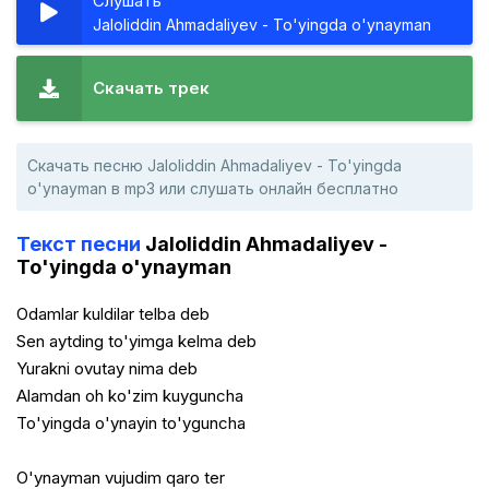
Слушать
Jaloliddin Ahmadaliyev - To'yingda o'ynayman
Скачать трек
Скачать песню Jaloliddin Ahmadaliyev - To'yingda
o'ynayman в mp3 или слушать онлайн бесплатно
Текст песни
Jaloliddin Ahmadaliyev -
To'yingda o'ynayman
Odamlar kuldilar telba deb
Sen aytding to'yimga kelma deb
Yurakni ovutay nima deb
Alamdan oh ko'zim kuyguncha
To'yingda o'ynayin to'yguncha
O'ynayman vujudim qaro ter