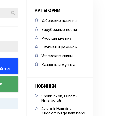
КАТЕГОРИИ
Узбекские новинки
Зарубежные песни
Русская музыка
Клубная и ремиксы
Узбекские клипы
Казахская музыка
MACAN - Самый пьяный округ в мире
к
НОВИНКИ
Shohruhxon, Dilnoz -
Nima bo'pti
Azizbek Hamidov -
Xudoyim bizga ham berdi