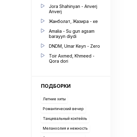
Jora Shahinyan - Anverj
Anverj
Жанболат, Жазира - Әке
Amalia - Su gun agsam
barayyn diydi
DNDM, Umar Keyn - Zero
Toir Axmed, Khmeed -
Qora dori
ПОДБОРКИ
Летние хиты
Романтический вечер
Танцевальный коктейль
Меланхолия и нежность