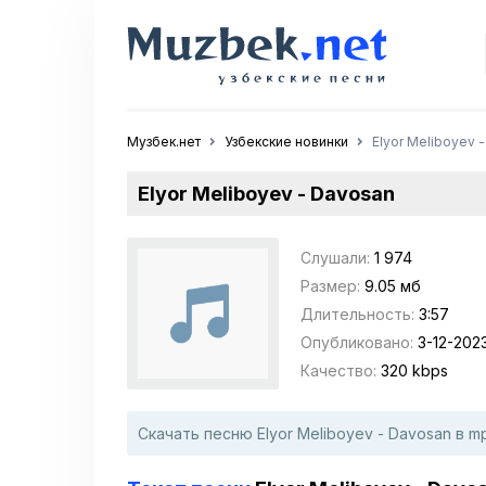
Музбек.нет
Узбекские новинки
Elyor Meliboyev 
Elyor Meliboyev - Davosan
Слушали:
1 974
Размер:
9.05 мб
Длительность:
3:57
Опубликовано:
3-12-2023
Качество:
320 kbps
Скачать песню Elyor Meliboyev - Davosan в 