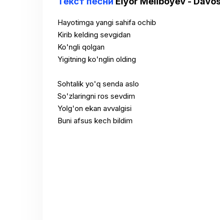
Текст песни
Elyor Meliboyev - Davo
Hayotimga yangi sahifa ochib
Kirib kelding sevgidan
Ko'ngli qolgan
Yigitning ko'nglin olding
Sohtalik yo'q senda aslo
So'zlaringni ros sevdim
Yolg'on ekan avvalgisi
Buni afsus kech bildim