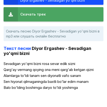
Diyor Ergashev - Sevadigan yo'qmi bizni
Скачать трек
Скачать песню Diyor Ergashev - Sevadigan yo'qmi bizni в
mp3 или слушать онлайн бесплатно
Текст песни
Diyor Ergashev - Sevadigan
yo'qmi bizni
Sevadigan yo'qmi bizni rosa sevar edik sizni
Qarg'ay vermang qoying ona meni qarg'ab ketgan qizni
Alamlarga to'ldi tanam sen diyonatli vafo sanam
Sen hiyonat qilmaganingda baxtli bo'lar edim manam
Balo bo'lding boshimga daryo to'ldi yoshimga