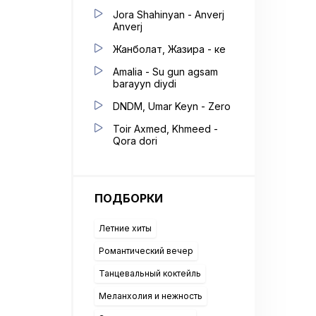
Jora Shahinyan - Anverj
Anverj
Жанболат, Жазира - Әке
Amalia - Su gun agsam
barayyn diydi
DNDM, Umar Keyn - Zero
Toir Axmed, Khmeed -
Qora dori
ПОДБОРКИ
Летние хиты
Романтический вечер
Танцевальный коктейль
Меланхолия и нежность