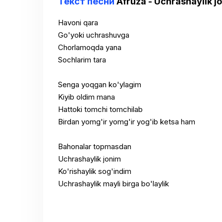
Текст песни
Afruza - Uchrashaylik j
Havoni qara
Go'yoki uchrashuvga
Chorlamoqda yana
Sochlarim tara
Senga yoqgan ko'ylagim
Kiyib oldim mana
Hattoki tomchi tomchilab
Birdan yomg'ir yomg'ir yog'ib ketsa ham
Bahonalar topmasdan
Uchrashaylik jonim
Ko'rishaylik sog'indim
Uchrashaylik mayli birga bo'laylik