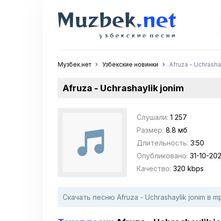
Музбек.нет
Узбекские новинки
Afruza - Uchrasha
Afruza - Uchrashaylik jonim
Слушали:
1 257
Размер:
8.8 мб
Длительность:
3:50
Опубликовано:
31-10-202
Качество:
320 kbps
Скачать песню Afruza - Uchrashaylik jonim в