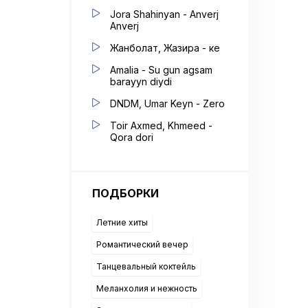
Jora Shahinyan - Anverj
Anverj
Жанболат, Жазира - Әке
Amalia - Su gun agsam
barayyn diydi
DNDM, Umar Keyn - Zero
Toir Axmed, Khmeed -
Qora dori
ПОДБОРКИ
Летние хиты
Романтический вечер
Танцевальный коктейль
Меланхолия и нежность